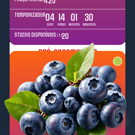
4.25
Temporizador
04
14
01
29
Dias
Horas
Minutos
Segundos
Stocks disponíveis
20
( T )
Pré-encomendar