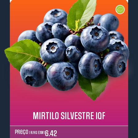
Pré-encomendar
MIRTILO SILVESTRE IQF
Preço
6.42
( €/kg EXW )