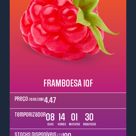
FRAMBOESA IQF
Preço
4.47
( €/kg EXW )
Temporizador
08
14
01
29
Dias
Horas
Minutos
Segundos
Stocks disponíveis
( T )