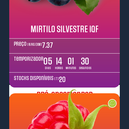
MIRTILO SILVESTRE IQF
Preço
7.37
( €/kg EXW )
Temporizador
05
14
01
29
Dias
Horas
Minutos
Segundos
Stocks disponíveis
20
( T )
Pré-encomendar