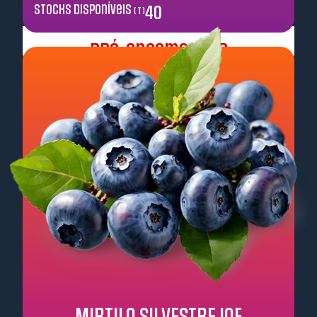
Stocks disponíveis
40
( T )
Pré-encomendar
MIRTILO SILVESTRE IQF