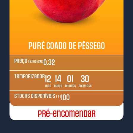
PURÉ COADO DE PÊSSEGO
Preço
0.32
( €/kg EXW )
Temporizador
12
14
01
29
Dias
Horas
Minutos
Segundos
Stocks disponíveis
100
( T )
Pré-encomendar