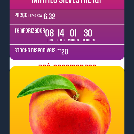
Preço
6.32
( €/kg EXW )
Temporizador
08
14
01
29
Dias
Horas
Minutos
Segundos
Stocks disponíveis
20
( T )
Pré-encomendar