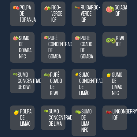
POLPA
FIGO-
RUIBARBO-
GOIABA
DE
VERDE
VERDE
IQF
TORANJA
IQF
IQF
SUMO
PURÉ
PURÉ
KIWI
DE
CONCENTRADO
COADO
IQF
GOIABA
DE
DE
NFC
GOIABA
GOIABA
SUMO
PURÉ
SUMO
SUMO
CONCENTRADO
COADO
CONCENTRADO
DE
DE KIWI
DE
DE
LIMÃO
KIWI
LIMÃO
NFC
POLPA
SUMO
SUMO
LINGONBERRY
DE
CONCENTRADO
DE
IQF
LIMÃO
DE LIMA
LIMA
NFC