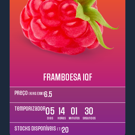
FRAMBOESA IQF
Preço
6.5
( €/kg EXW )
Temporizador
05
14
01
29
Dias
Horas
Minutos
Segundos
Stocks disponíveis
20
( T )