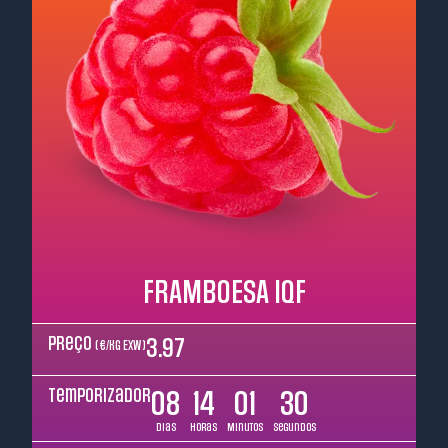
FRAMBOESA IQF
Preço
3.97
( €/kg EXW )
Temporizador
08
14
01
29
Dias
Horas
Minutos
Segundos