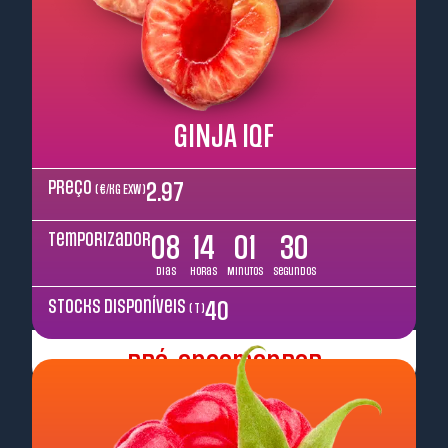
GINJA IQF
Preço
2.97
( €/kg EXW )
Temporizador
08
14
01
29
Dias
Horas
Minutos
Segundos
Stocks disponíveis
40
( T )
Pré-encomendar