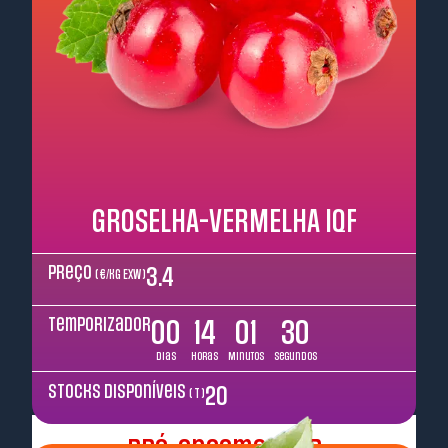
GROSELHA-VERMELHA IQF
Preço
3.4
( €/kg EXW )
Temporizador
00
14
01
29
Dias
Horas
Minutos
Segundos
Stocks disponíveis
20
( T )