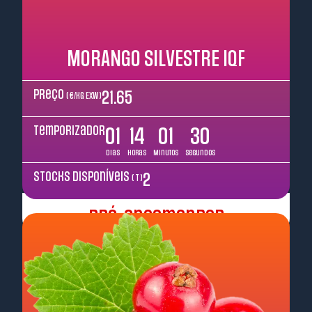
MORANGO SILVESTRE IQF
Preço
21.65
( €/kg EXW )
Temporizador
01
14
01
29
Dias
Horas
Minutos
Segundos
Stocks disponíveis
2
( T )
Pré-encomendar