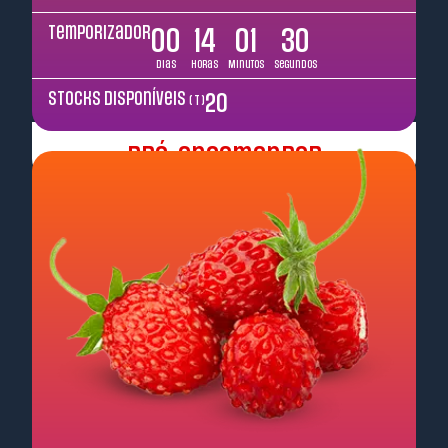
Temporizador
00
14
01
29
Dias
Horas
Minutos
Segundos
Stocks disponíveis
20
( T )
Pré-encomendar