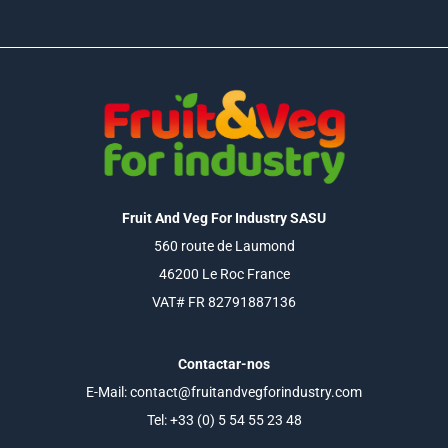
Fruit And Veg For Industry SASU
560 route de Laumond
46200 Le Roc France
VAT# FR 82791887136
Contactar-nos
E-Mail:
contact@fruitandvegforindustry.com
Tel:
+33 (0) 5 54 55 23 48