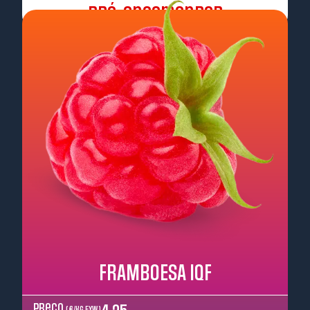
Pré-encomendar
FRAMBOESA IQF
Preço
( €/kg EXW )