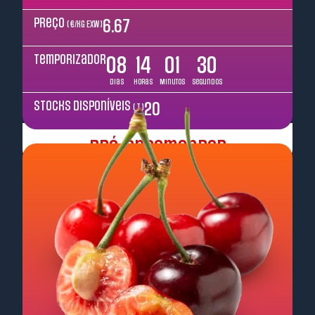
Preço
6.67
( €/kg EXW )
Temporizador
08
14
01
29
Dias
Horas
Minutos
Segundos
Stocks disponíveis
20
( T )
Pré-encomendar