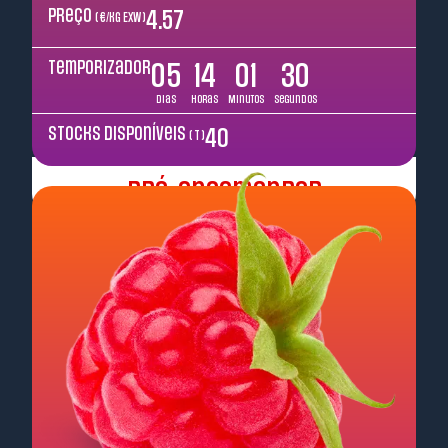
Preço
4.57
( €/kg EXW )
Temporizador
05
14
01
29
Dias
Horas
Minutos
Segundos
Stocks disponíveis
40
( T )
Pré-encomendar