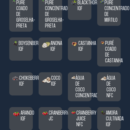
PURÉ
PURÉ
BLACKTHORN
PURÉ
COADO
CONCENTRADO
IQF
CONCENTRADO
DE
DE
DE
GROSELHA-
GROSELHA-
MIRTILO
PRETA
PRETA
BOYSENBERRY
ANONA
CASTANHA
PURÉ
IQF
IQF
IQF
COADO
DE
CASTANHA
CHOKEBERRY
COCO
ÁGUA
ÁGUA
IQF
IQF
DE
DE
COCO
COCO
CONCENTRADA
NFC
ARANDO
CRANBERRY
CRANBERRY
AMORA
IQF
JC
JUICE
CULTIVADA
NFC
IQF