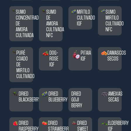
SUMO
SUMO
MIRTILO
SUMO
CONCENTRADO
DE
CULTIVADO
MIRTILO
DE
AMORA
IQF
CULTIVADO
AMORA
CULTIVADA
NFC
CULTIVADA
NFC
PURÉ
DOG-
PITAIA
DAMASCOS
COADO
ROSE
IQF
SECOS
DE
IQF
MIRTILO
CULTIVADO
DRIED
DRIED
DRIED
AMEIXAS
BLACKBERRY
BLUEBERRY
GOJI
SECAS
BERRY
DRIED
DRIED
DRIED
ELDERBERRY
RASPBERRY
STRAWBERRY
SWEET
IQF