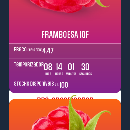
FRAMBOESA IQF
Preço
4.47
( €/kg EXW )
Temporizador
08
14
01
29
Dias
Horas
Minutos
Segundos
Stocks disponíveis
100
( T )
Pré-encomendar