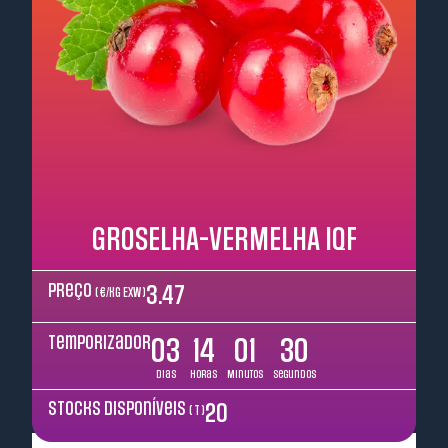
GROSELHA-VERMELHA IQF
Preço
3.47
( €/kg EXW )
Temporizador
03
14
01
29
Dias
Horas
Minutos
Segundos
Stocks disponíveis
20
( T )