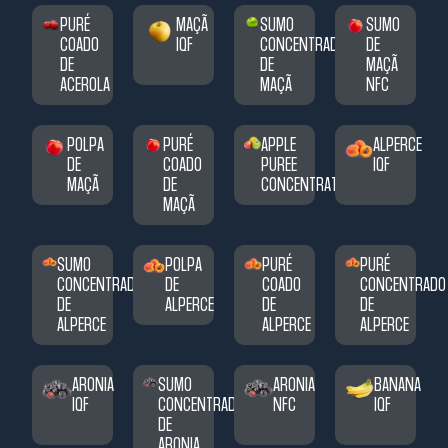
PURÉ
MAÇÃ
SUMO
SUMO
COADO
IQF
CONCENTRADO
DE
DE
DE
MAÇÃ
ACEROLA
MAÇÃ
NFC
POLPA
PURÉ
APPLE
ALPERCE
DE
COADO
PUREE
IQF
MAÇÃ
DE
CONCENTRATE
MAÇÃ
SUMO
POLPA
PURÉ
PURÉ
CONCENTRADO
DE
COADO
CONCENTRADO
DE
ALPERCE
DE
DE
ALPERCE
ALPERCE
ALPERCE
ARONIA
SUMO
ARONIA
BANANA
IQF
CONCENTRADO
NFC
IQF
DE
ARONIA